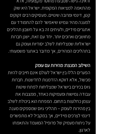
זו אינה גישה שנובעת מחוסר מקצועיות, אלא 
מהתאמה למציאות המקומית. ישראל היא שוק 
קטן, דינמי ומרובה שינויים. מעסיקים רבים זקוקים 
למענה מהיר וגמיש שיאפשר להם להתמודד עם 
אתגרים מידיים, ולעיתים זה בא על חשבון תהליכים 
מחושבים וארוכים יותר. יחד עם זאת, ישנן חברות 
ישראליות שמצליחות לשלב יסודיות ועומק גם 
בתהליכים המהירים, אך מדובר באתגר משמעותי.
השילוב המנצח: מהירות עם עומק
הפערים הללו בין ישראל לעולם אינם חייבים להיות 
מכשול, אלא דווקא הזדמנות לחדשנות. חברות 
גיוס בכירים בישראל שמצליחות לפתח שיטות 
עבודה גמישות ומעמיקות כאחד, ממצבות את 
עצמן כחלוצות בתחום. המפתח הוא ביכולת לשלב 
בין מהירות לעומק – תהליכי גיוס שמספקים מענה 
דינמי לצרכים מיידיים, אך במקביל לא מתפשרים 
על ניתוח מעמיק של פרופיל המועמד והתאמתו 
לארגון.