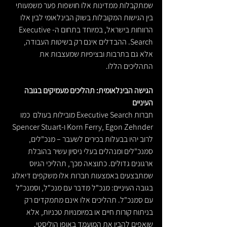
שמתקבלות ממדינות אלו חושפות פער משמעותי 
בין הגישות המקובלות בשוק הבינלאומי לבין אלו 
הרווחות בישראל, במיוחד בתחום ה-Executive 
Search. ההבדלים אינם רק בשיטות העבודה, 
אלא גם בתרבות ובציפיות שמעצבות את 
התהליכים הללו.
הגישה הבינלאומית: תהליכים מעמיקים בגובה 
העיניים
חברות Executive Search מובילות בעולם  כמו 
Korn Ferry, Egon Zehnder ו-Spencer Stuart  
לרוב יהיו בבעלות בכירים לשעבר – מנכ"לים, 
סמנכ"לים ומנהלים בעלי ניסיון עשיר בהובלת 
ארגונים גדולים. כתוצאה מכך, תהליכי הגיוס 
שמתבצעים באמצעות חברות אלו משקפים דיאלוג 
בגובה העיניים: מנכ"ל מדבר עם מנכ"ל, וסמנכ"ל 
עם סמנכ"ל. תהליכים אלו אינם מתמקדים רק 
בניתוח קורות חיים או במיומנויות טכניות, אלא 
שואפים להבין את המועמד באופן הוליסטי.