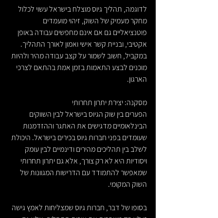
לדוגמה, תהליך גיוס מוצלח בישראל עשוי לכלול 
מחקר מעמיק של השוק, זיהוי מועמדים 
פוטנציאליים גם אם אינם מחפשים עבודה באופן 
אקטיבי, ובניית קשר אישי ואמון לאורך התהליך. 
במקביל, חשוב לשמור על קצב עבודה מהיר ולהיות 
מוכנים לבצע התאמות בזמן אמת בהתאם לצרכי 
הארגון.
מסקנה: יצירת יתרון תחרותי
הפערים בין שוק הגיוס בישראל לבין השווקים 
הבינלאומיים מדגישים את האתגר וההזדמנות 
שעומדים בפני חברות גיוס בכירים בישראל. היכולת 
לשלב בין תהליכים מהירים ודינמיים לבין עומק 
ויסודיות היא לא רק צורך, אלא גם יתרון תחרותי 
שמאפשר להתמודד עם הדרישות המגוונות של 
השוק המקומי.
בסופו של דבר, חברות גיוס שמצליחות לאמץ גישה 