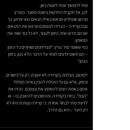
מתי להמשיך ומתי לשנות כיוון.
לכן, אל תקבלו החלטות בשעת משבר. כמו רץ 
מרתון שמחליט מראש באילו תנאים הוא יפרוש, כך 
גם בקריירה – הגדירו לעצמכם מראש את התנאים 
שבהם תדעו שזה הזמן לעצור. לא כל בור שווה את 
המאמץ.
כפי שאומר סת' גודין: "מצליחנים מוותרים כל הזמן 
– הם פשוט יודעים לוותר על הדבר הלא נכון, בזמן 
הנכון"
לסיכום, הצלחה בקריירה לא יושבת  רק על כישורים 
וניסיון, אלא גם על היכולת להבין באיזה מסלול 
אתם באמת רוצים להשקיע את עצמכם. הכירו את 
"הבור", בחרו בקפידה, והיו מוכנים להיאבק בו – או 
לדעת מתי לבחור אחרת. כי קריירה מצוינת היא לא 
רק היעד – היא גם הדרך.