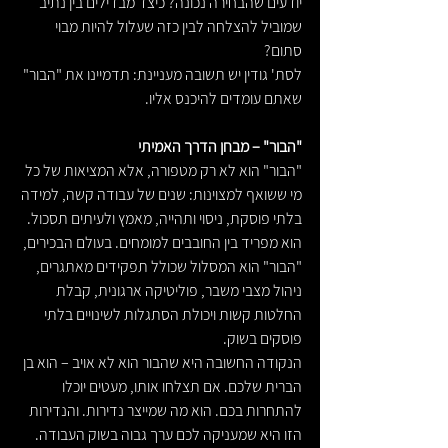
יודעים שהבחירה נכונה? כיצד מבדילים בין נתיב 
שמוביל להצלחה לבין כזה שעלול להיות מבוי 
סתום?
לסת' גודין יש תשובה מעניינת: תדמיינו את "הבור" 
שאתם עומדים להיכנס אליו.
"הבור" – מבחן הדרך האמיתי
"הבור" הוא לא רק מטפורה, אלא המציאות של כל 
מי ששואף למצוינות: שנים של עבודה קשה, למידה 
בלתי פוסקת, ניסוי ותהייה, מאמץ ולעיתים תסכול. 
הוא מפריד בין החובבים למומחים. בעולם הבכירים, 
"הבור" הוא המסלול שכולל תפקידים מאתגרים, 
ניהול מצבי משבר, פוליטיקה ארגונית, קבלת 
החלטות קשות ויכולת הסתגלות לשינויים בלתי 
פוסקים בשוק.
הנקודה החשובה היא שהבור הוא לא אויב – הוא בן 
הברית שלכם. אם תצלחו אותו, מעטים יוכלו 
להתחרות בכם. הוא מה שמייצר נדירות. והנדירות 
הזו היא שמעניקה לכם ערך גבוה בשוק העבודה.