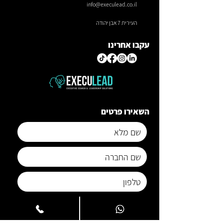
info@execulead.co.il
העירית 7 אבן יהודה
עקבו אחרינו
השאירו פרטים