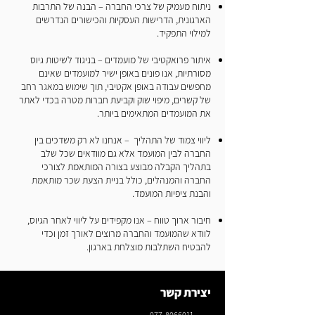
ניתוח מעמיק של צרכי החברה – הבנה של התרבות
הארגונית, הדרישות העסקיות והכישורים הנדרשים
למילוי התפקיד.
איתור פרואקטיבי של מועמדים – בניגוד לשיטות גיוס
מסורתיות, אנו פונים באופן ישיר למועמדים שאינם
מחפשים עבודה באופן אקטיבי, תוך שימוש במאגר רחב
של קשרים, מיפוי שוק וקביעת חברות מטרה בכדי לאתר
את המועמדים המתאימים ביותר.​
ליווי צמוד של התהליך – אנחנו לא רק משדכים בין
החברה לבין המועמד אלא גם מוודאים שכל שלב
בתהליך הקבלה מבוצע בצורה המותאמת לצורכי
החברה והמנהלים, כולל בניית הצעת שכר מותאמת
והבנת ציפיות המועמד.
חיבור ארוך טווח – אנו מקפידים על ליווי לאחר הגיוס,
לוודא שהמועמד והחברה מרוצים לאורך זמן וכדי
להבטיח השתלבות מוצלחת בארגון.
יצירת קשר
077-8066011