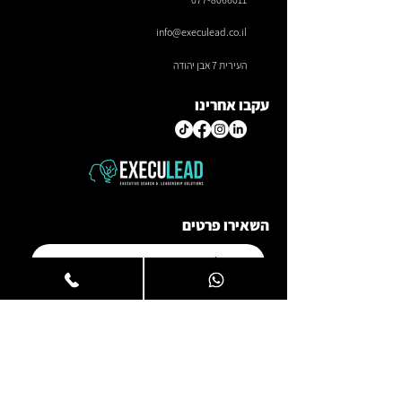
info@execulead.co.il
העירית 7 אבן יהודה
עקבו אחרינו
השאירו פרטים