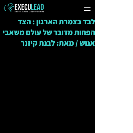
לבד בצמרת הארגון : הצד
הפחות מדובר של עולם משאבי
אנוש / מאת: לבנת קיזנר