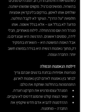
כשהמציאות הזו מתבהרת, רוב המנהלים מגיבים 
בהשהיה. ממשיכים כרגיל. מקווים שמשהו ישתנה. 
שולחים אותו לאימון. בודקים בלינקדאין אופציות 
חלופיות "על הדרך". העיקר לא לקבל החלטה.
מדוע? לא בגלל אגו – אלא בגלל אשמה. אותו 
מנהל היה שם מההתחלה. לילות מאוחרים, חבלי 
לידה, טסטים ראשונים. ההרגשה היא שבוגדים בו. 
אבל האמת הפשוטה היא – השארתו בתפקיד 
רק
 מתוך נאמנות רגשית היא בגידה במשהו חשוב 
יותר: החברה עצמה.
דילמת הנאמנות הכפולה
מנהיגות אמיתית נבחנת ברגעים שבהם צריך 
לבחור בין נאמנות לאדם לבין נאמנות לארגון. 
התמהמהות בהחלטה שוחקת את כולם:
המנהל עצמו מרגיש את הקרקע רועדת.
שאר הצוות קולט שהסטנדרטים לא עקביים.
ההזדמנות להביא אדם חדש שיקפיץ את 
החברה – מוחמצת.