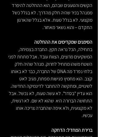
הקשים והטעונים שבהם, הוא ההחלטה להיפרד 
ממנהל בכיר שהיה חלק מהדרך. לא בגלל כשל 
מקצועי. לא בגלל טעות. אלא בגלל שהארגון 
התקדם – והוא נשאר מאחור.
הסימנים שמקדימים את ההחלטה
בתחילה, הכל נראה תקין. החברה בצמיחה, 
המשקיעים מרוצים, הצוות עובד. אבל מתחת לפני 
השטח משהו מתחיל לחרוק. מנהל שהיה חלק 
בלתי נפרד מה DNA של החברה, כבר לא באותו 
קצב. הוא מחמיץ פגישות מפתח, מגיב לאט 
לשינויים, ומתקשה להתחבר לדינמיקה החדשה.
הוא עדיין "בסדר". לא עשה טעות, לא נכשל. אבל 
התחושה הברורה היא  שהוא לא שם. לא רגשית, 
לא מקצועית, ולא איפה שהחברה צריכה אותו 
עכשיו.
ברירת המחדל: הדחקה